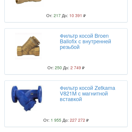
От:
217
До:
10 391
Фильтр косой Broen
Ballofix с внутренней
резьбой
От:
250
До:
2 749
Фильтр косой Zetkama
V821M с магнитной
вставкой
От:
1 955
До:
227 272