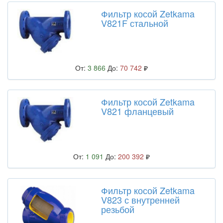
Фильтр косой Zetkama
V821F стальной
От:
3 866
До:
70 742
Фильтр косой Zetkama
V821 фланцевый
От:
1 091
До:
200 392
Фильтр косой Zetkama
V823 с внутренней
резьбой