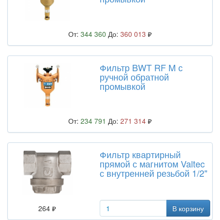
От:
344 360
До:
360 013
Фильтр BWT RF M с
ручной обратной
промывкой
От:
234 791
До:
271 314
Фильтр квартирный
прямой с магнитом Valtec
с внутренней резьбой 1/2"
264
В корзину