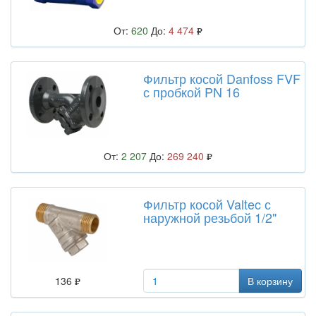
От:
620
До:
4 474
Фильтр косой Danfoss FVF
с пробкой PN 16
От:
2 207
До:
269 240
Фильтр косой Valtec с
наружной резьбой 1/2"
136
В корзину