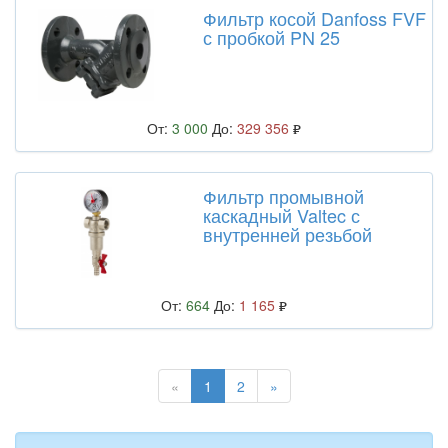
Фильтр косой Danfoss FVF
с пробкой PN 25
От:
3 000
До:
329 356
Фильтр промывной
каскадный Valtec с
внутренней резьбой
От:
664
До:
1 165
«
1
2
»